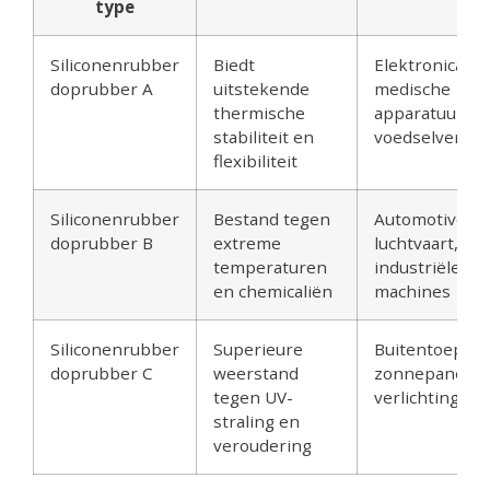
type
Siliconenrubber
Biedt
Elektronica,
doprubber A
uitstekende
medische
thermische
apparatuur,
stabiliteit en
voedselverwe
flexibiliteit
Siliconenrubber
Bestand tegen
Automotive,
doprubber B
extreme
luchtvaart,
temperaturen
industriële
en chemicaliën
machines
Siliconenrubber
Superieure
Buitentoepass
doprubber C
weerstand
zonnepanelen
tegen UV-
verlichting
straling en
veroudering