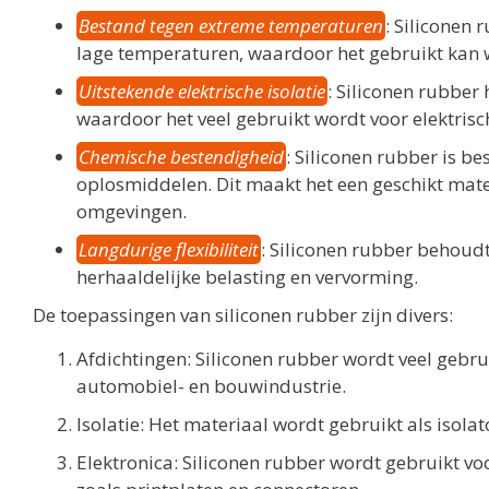
Bestand tegen extreme temperaturen
: Siliconen 
lage temperaturen, waardoor het gebruikt kan 
Uitstekende elektrische isolatie
: Siliconen rubber 
waardoor het veel gebruikt wordt voor elektris
Chemische bestendigheid
: Siliconen rubber is b
oplosmiddelen. Dit maakt het een geschikt mate
omgevingen.
Langdurige flexibiliteit
: Siliconen rubber behoudt z
herhaaldelijke belasting en vervorming.
De toepassingen van siliconen rubber zijn divers:
Afdichtingen: Siliconen rubber wordt veel gebru
automobiel- en bouwindustrie.
Isolatie: Het materiaal wordt gebruikt als isola
Elektronica: Siliconen rubber wordt gebruikt v