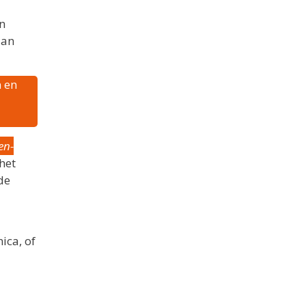
n
aan
 en
en-
het
de
ica, of