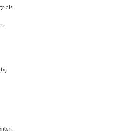
ge als
or,
 bij
enten,