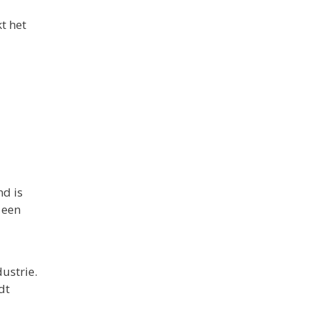
t het
nd is
 een
ustrie.
dt