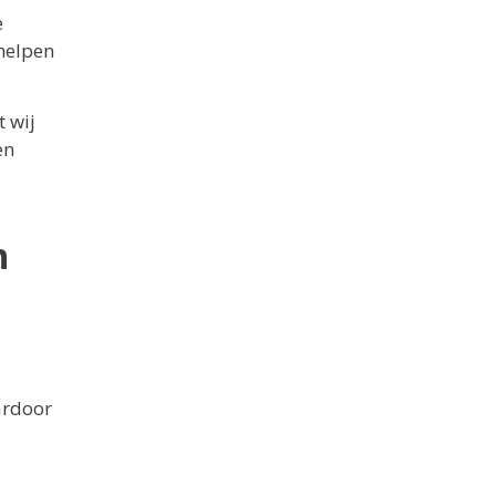
e
helpen
t wij
en
n
ardoor