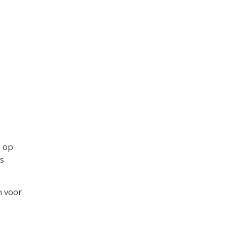
u op
s
n voor