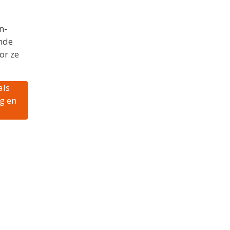
n-
ende
or ze
als
g en