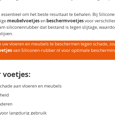
 essentieel om het beste resultaat te behalen. Bij Silicone
dige
meubelvoetjes
en
beschermvoetjes
voor verschill
m siliconenrubber dat bestand is tegen slijtage, waardo
ijven.
om uw vloeren en meubels te beschermen tegen schade, zo
etjes
van Siliconen-rubber.nl voor optimale beschermin
 voetjes:
schade aan vloeren en meubels
gheid
nderen
voor langdurig gebruik