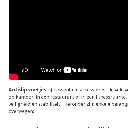
Antislip voetjes
zijn essentiële accessoires die vele 
op kantoor, in een restaurant of in een fitnessruimte,
veiligheid en stabiliteit. Hieronder zijn enkele belan
overwegen: