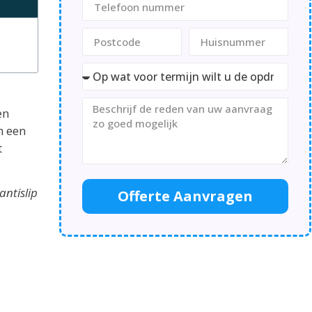
en
n een
t
ntislip
Offerte Aanvragen