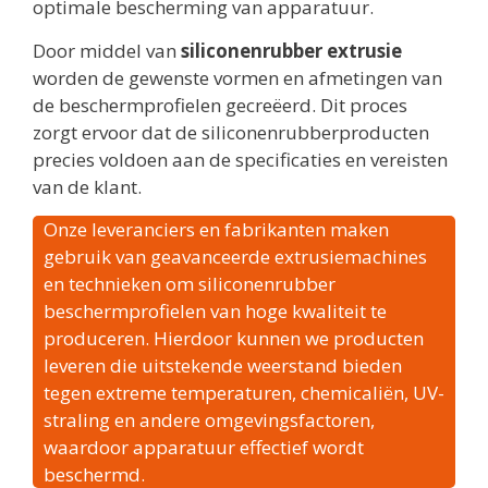
optimale bescherming van apparatuur.
Door middel van
siliconenrubber extrusie
worden de gewenste vormen en afmetingen van
de beschermprofielen gecreëerd. Dit proces
zorgt ervoor dat de siliconenrubberproducten
precies voldoen aan de specificaties en vereisten
van de klant.
Onze leveranciers en fabrikanten maken
gebruik van geavanceerde extrusiemachines
en technieken om siliconenrubber
beschermprofielen van hoge kwaliteit te
produceren. Hierdoor kunnen we producten
leveren die uitstekende weerstand bieden
tegen extreme temperaturen, chemicaliën, UV-
straling en andere omgevingsfactoren,
waardoor apparatuur effectief wordt
beschermd.