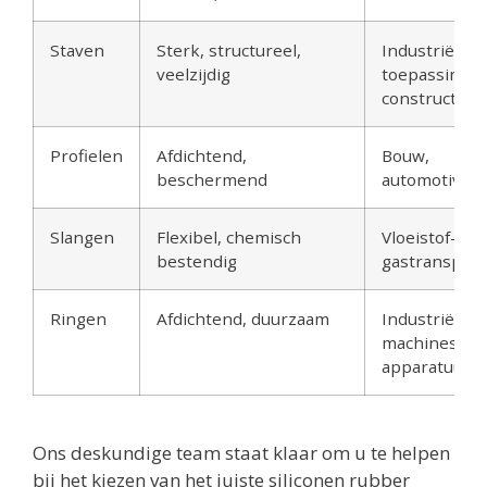
Staven
Sterk, structureel,
Industriële
veelzijdig
toepassingen
constructie
Profielen
Afdichtend,
Bouw,
beschermend
automotive
Slangen
Flexibel, chemisch
Vloeistof- en
bestendig
gastransport
Ringen
Afdichtend, duurzaam
Industriële
machines,
apparatuur
Ons deskundige team staat klaar om u te helpen
bij het kiezen van het juiste siliconen rubber