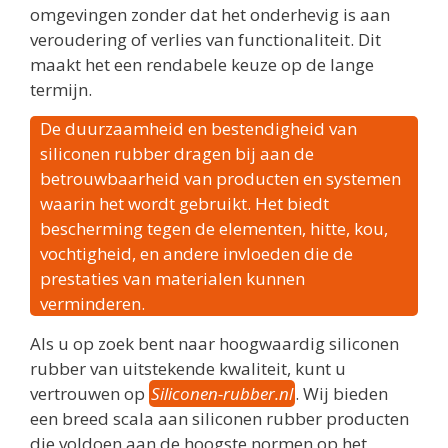
omgevingen zonder dat het onderhevig is aan
veroudering of verlies van functionaliteit. Dit
maakt het een rendabele keuze op de lange
termijn.
De duurzaamheid en bestendigheid van
siliconen rubber dragen bij aan de
betrouwbaarheid van producten en systemen
waarin het wordt gebruikt. Het biedt
bescherming tegen de elementen, hitte, kou,
vochtigheid, en andere invloeden die de
prestaties van materialen kunnen
verminderen.
Als u op zoek bent naar hoogwaardig siliconen
rubber van uitstekende kwaliteit, kunt u
vertrouwen op
Siliconen-rubber.nl
. Wij bieden
een breed scala aan siliconen rubber producten
die voldoen aan de hoogste normen op het