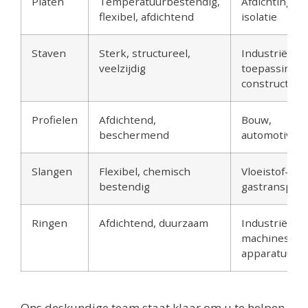
Platen
Temperatuurbestendig,
Afdichtingen,
flexibel, afdichtend
isolatie
Staven
Sterk, structureel,
Industriële
veelzijdig
toepassingen
constructie
Profielen
Afdichtend,
Bouw,
beschermend
automotive
Slangen
Flexibel, chemisch
Vloeistof- en
bestendig
gastransport
Ringen
Afdichtend, duurzaam
Industriële
machines,
apparatuur
Ons deskundige team staat klaar om u te helpen