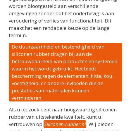
worden blootgesteld aan verschillende
omgevingen zonder dat het onderhevig is aan
veroudering of verlies van functionaliteit. Dit
maakt het een rendabele keuze op de lange
termijn.
De duurzaamheid en bestendigheid van
siliconen rubber dragen bij aan de
betrouwbaarheid van producten en systemen
waarin het wordt gebruikt. Het biedt
bescherming tegen de elementen, hitte, kou,
vochtigheid, en andere invloeden die de
prestaties van materialen kunnen
verminderen.
Als u op zoek bent naar hoogwaardig siliconen
rubber van uitstekende kwaliteit, kunt u
vertrouwen op
Siliconen-rubber.nl
. Wij bieden