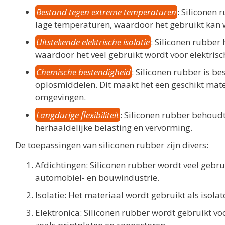
Bestand tegen extreme temperaturen
: Siliconen 
lage temperaturen, waardoor het gebruikt kan 
Uitstekende elektrische isolatie
: Siliconen rubber 
waardoor het veel gebruikt wordt voor elektris
Chemische bestendigheid
: Siliconen rubber is b
oplosmiddelen. Dit maakt het een geschikt mate
omgevingen.
Langdurige flexibiliteit
: Siliconen rubber behoudt z
herhaaldelijke belasting en vervorming.
De toepassingen van siliconen rubber zijn divers:
Afdichtingen: Siliconen rubber wordt veel gebru
automobiel- en bouwindustrie.
Isolatie: Het materiaal wordt gebruikt als isola
Elektronica: Siliconen rubber wordt gebruikt v