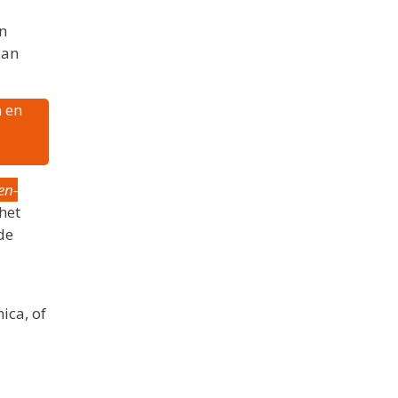
n
aan
 en
en-
het
de
ica, of