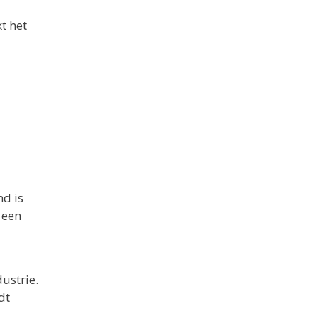
t het
nd is
 een
ustrie.
dt