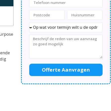
purpose
lende
odig
Offerte Aanvragen