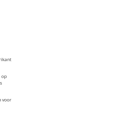
rikant
u op
s
n voor