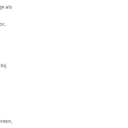
ge als
or,
 bij
enten,