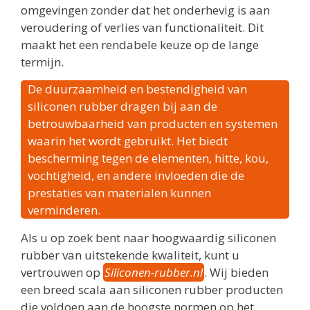
omgevingen zonder dat het onderhevig is aan
veroudering of verlies van functionaliteit. Dit
maakt het een rendabele keuze op de lange
termijn.
De duurzaamheid en bestendigheid van
siliconen rubber dragen bij aan de
betrouwbaarheid van producten en systemen
waarin het wordt gebruikt. Het biedt
bescherming tegen de elementen, hitte, kou,
vochtigheid, en andere invloeden die de
prestaties van materialen kunnen
verminderen.
Als u op zoek bent naar hoogwaardig siliconen
rubber van uitstekende kwaliteit, kunt u
vertrouwen op
Siliconen-rubber.nl
. Wij bieden
een breed scala aan siliconen rubber producten
die voldoen aan de hoogste normen op het