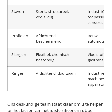
Staven
Sterk, structureel,
Industriële
veelzijdig
toepassingen
constructie
Profielen
Afdichtend,
Bouw,
beschermend
automotive
Slangen
Flexibel, chemisch
Vloeistof- en
bestendig
gastransport
Ringen
Afdichtend, duurzaam
Industriële
machines,
apparatuur
Ons deskundige team staat klaar om u te helpen
bij het kiezen van het juiste siliconen rubber